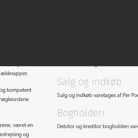
Ledelse
e
Per Poulsen er indehaver og løser d
m er drejede
Sten Poulsen fungerer som driftsled
, dækknapper.
Salg og indkøb
g og kompetent
Salg og indkøb varetages af Per Po
 nøgleordene
Bogholderi
årene, været en
Debitor og kreditor bogholderi vare
rædrejning og