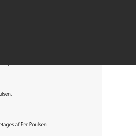
MENU
e daglige ledelses opgaver.
Menu
er i produktionen.
ulsen.
tages af Per Poulsen.