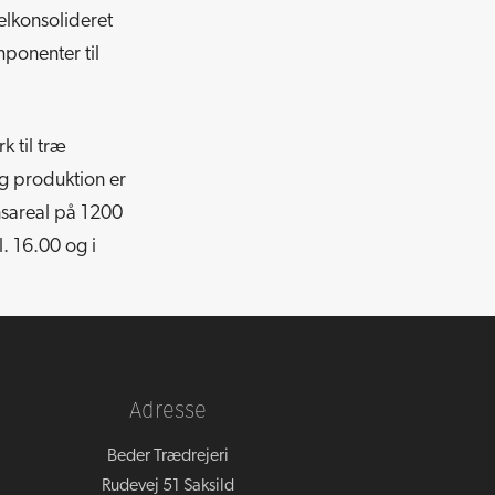
elkonsolideret
mponenter til
 til træ
ig produktion er
sareal på 1200
l. 16.00 og i
Adresse
Beder Trædrejeri
Rudevej 51 Saksild