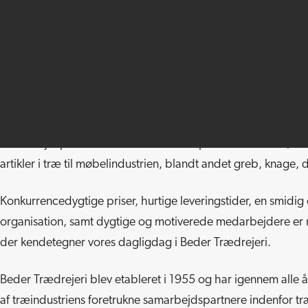
Vores baggrund
Beder Trædrejeri har som mål, at være industriens foretrukn
samarbejdspartner indenfor vores kompetence områder, so
artikler i træ til møbelindustrien, blandt andet greb, knage
Konkurrencedygtige priser, hurtige leveringstider, en smidi
organisation, samt dygtige og motiverede medarbejdere er
der kendetegner vores dagligdag i Beder Trædrejeri.
Beder Trædrejeri blev etableret i 1955 og har igennem alle 
af træindustriens foretrukne samarbejdspartnere indenfor t